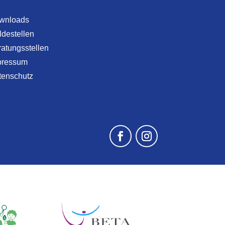
wnloads
destellen
atungsstellen
pressum
tenschutz