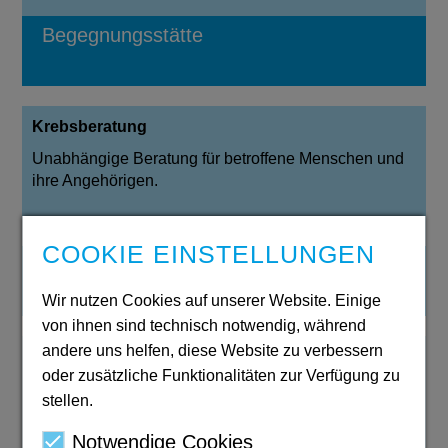
Begegnungsstätte
Krebsberatung
Unabhängige Beratung für betroffene Menschen und
ihre Angehörigen.
mehr
COOKIE EINSTELLUNGEN
Krebsberatung
Wir nutzen Cookies auf unserer Website. Einige
von ihnen sind technisch notwendig, während
andere uns helfen, diese Website zu verbessern
Pflegeberatung
oder zusätzliche Funktionalitäten zur Verfügung zu
Die Pflegeberatung liefert im Rahmen einer
stellen.
kostenlosen Pflege- und Sozialberatung fachlich
fundierte Informationen rund um das Thema Pflege.
Notwendige Cookies