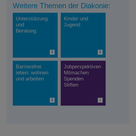
Weitere Themen der Diakonie:
Unterstützung
Kinder und
und
Jugend
Beratung
Barrierefrei
Jobperspektiven
leben: wohnen
Mitmachen
und arbeiten
Spenden
Stiften