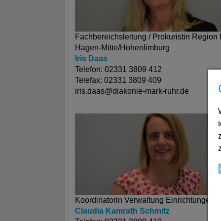
Fachbereichsleitung / Prokuristin Region
Hagen-Mitte/Hohenlimburg
Iris Daas
Telefon: 02331 3809 412
Telefax: 02331 3809 409
iris.daas@
diakonie-mark-ruhr.de
Koordinatorin Verwaltung Einrichtungen
Claudia Kamrath Schmitz