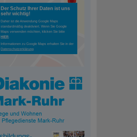
Der Schutz Ihrer Daten ist uns
sehr wichtig!
Daher ist die Anwendung Google Maps
standardmäßig deaktiviert. Wenn Sie Google
Maps verwenden möchten, klicken Sie bitte
HIER
.
Informationen zu Google Maps erhalten Sie in der
Datenschutzerklärung
sbildungs-