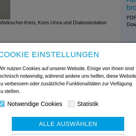
br
PDF
 Märkischer-Kreis, Kreis Unna und Diakoniestation
Dow
We
COOKIE EINSTELLUNGEN
Di
Wir nutzen Cookies auf unserer Website. Einige von ihnen sind
Un
technisch notwendig, während andere uns helfen, diese Websit
un
Be
zu verbessern oder zusätzliche Funktionalitäten zur Verfügung
zu stellen.
Notwendige Cookies
Statistik
Ba
ALLE AUSWÄHLEN
le
un