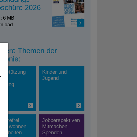
oschüre 2026
: 6 MB
nload
itere Themen der
akonie:
terstützung
Kinder und
e
d
Jugend
ratung
rrierefrei
Jobperspektiven
ben: wohnen
Mitmachen
d arbeiten
Spenden