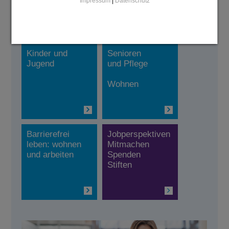
Impressum
|
Datenschutz
Weitere Themen der Diakonie:
Kinder und
Senioren
Jugend
und Pflege
Wohnen
Barrierefrei
Jobperspektiven
leben: wohnen
Mitmachen
und arbeiten
Spenden
Stiften