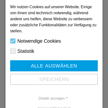
Wir nutzen Cookies auf unserer Website. Einige
Anfahrt
von ihnen sind technisch notwendig, während
dia-systems GmbH
andere uns helfen, diese Website zu verbessern
Profilstr. 8
oder zusätzliche Funktionalitäten zur Verfügung zu
58093 Hagen
Telefon: 02331 3520080
stellen.
Telefax: 02331 3520089
Notwendige Cookies
info@
dia-systems.de
Statistik
ALLE AUSWÄHLEN
Der Schutz Ihrer Daten ist uns sehr
wichtig!
SPEICHERN
Daher ist die Anwendung Google Maps standardmäßig
deaktiviert. Wenn Sie Google Maps verwenden möchten,
klicken Sie bitte
HIER
.
Informationen zu Google Maps erhalten Sie in der
Datenschutzerklärung
Details anzeigen