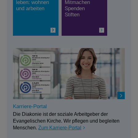
*14 Cent/Min. aus dem dt. Festnetz, inkl. USt., Tarif
leben: wohnen
Mitmachen
bei Mobilfunk ggf. abweichend.
und arbeiten
Spenden
Stiften
Karriere-Portal
Die Diakonie ist der soziale Arbeitgeber der
Evangelischen Kirche. Wir pflegen und begleiten
Menschen.
Zum Karriere-Portal