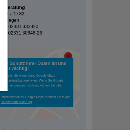
takt
egeberatung
erstraße 82
95 Hagen
efon: 02331 333920
fax: 02331 30646-26
Der Schutz Ihrer Daten ist uns
sehr wichtig!
Daher ist die Anwendung Google Maps
standardmäßig deaktiviert. Wenn Sie Google
Maps verwenden möchten, klicken Sie bitte
HIER
.
Informationen zu Google Maps erhalten Sie in der
Datenschutzerklärung