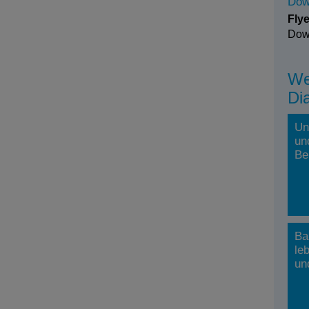
Dow
Fly
Dow
We
Di
Un
un
Be
Ba
le
un