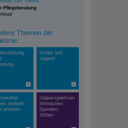
nload zum Thema
er Pflegeberatung
nload
itere Themen der
akonie:
terstützung
Kinder und
d
Jugend
ratung
rrierefrei
Jobperspektiven
ben: wohnen
Mitmachen
d arbeiten
Spenden
Stiften