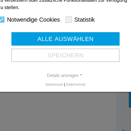
Kon
zu verbessern oder zusätzliche Funktionalitäten zur Verfügung
zu stellen.
Pfl
Körn
nk
Notwendige Cookies
Statistik
580
Tel
Tele
ALLE AUSWÄHLEN
SPEICHERN
Details anzeigen
Impressum
|
Datenschutz