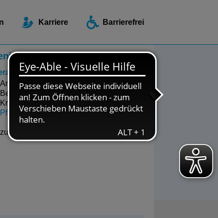
ellen / Beratungsstellen
n
Karriere
Barrierefrei
enioren und Pflege
eratungszentrum
Ambulanter Hospizdienst DA-SEIN
Begegnungsstätte
Krebsberatung
Pflegeberatung
zurück