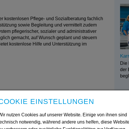
er kostenlosen Pflege- und Sozialberatung fachlich
rstützung sowie Begleitung und vermittelt zudem
tem pflegerischer, sozialer und administrativer
änglich gemacht, auf Wunsch geplant und steuern
etet kostenlose Hilfe und Unterstützung im
Karr
Die 
der 
beg
Ans
COOKIE EINSTELLUNGEN
Leit
And
and
Wir nutzen Cookies auf unserer Website. Einige von ihnen sind
technisch notwendig, während andere uns helfen, diese Websit