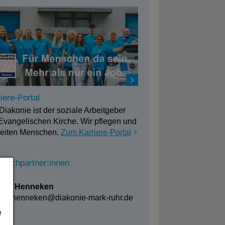
iere-Portal
Diakonie ist der soziale Arbeitgeber
Evangelischen Kirche. Wir pflegen und
leiten Menschen.
Zum Karriere-Portal
prechpartner:innen
erin
rea Henneken
rea.henneken@
diakonie-mark-ruhr.de
e