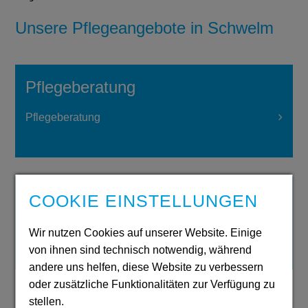
Unsere Pflegeangebote in Schwelm
Pflegeberatung
Pflegeberatung
Ambulante Pflege
COOKIE EINSTELLUNGEN
Diakoniestation Schwelm Ennepetal
Wir nutzen Cookies auf unserer Website. Einige
von ihnen sind technisch notwendig, während
Diakoniestation Gevelsberg
andere uns helfen, diese Website zu verbessern
oder zusätzliche Funktionalitäten zur Verfügung zu
stellen.