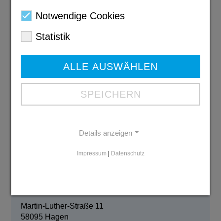
Notwendige Cookies
Statistik
ALLE AUSWÄHLEN
SPEICHERN
Karriere-Portal
Die Diakonie ist der soziale Arbeitgeber der
Evangelischen Kirche. Wir pflegen und begleiten
Details anzeigen
Menschen.
Zum Karriere-Portal
Impressum
|
Datenschutz
Kontakt
Geschäftsstelle Hagen:
Martin-Luther-Straße 11
58095 Hagen