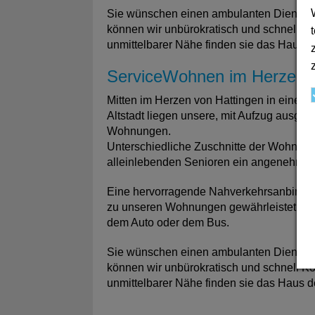
Sie wünschen einen ambulanten Dienst fü
können wir unbürokratisch und schnell Kon
unmittelbarer Nähe finden sie das Haus d
ServiceWohnen im Herzen H
Mitten im Herzen von Hattingen in einer 
Altstadt liegen unsere, mit Aufzug ausges
Wohnungen.
Unterschiedliche Zuschnitte der Wohnun
alleinlebenden Senioren ein angenehme
Eine hervorragende Nahverkehrsanbindung 
zu unseren Wohnungen gewährleistet. Ein
dem Auto oder dem Bus.
Sie wünschen einen ambulanten Dienst fü
können wir unbürokratisch und schnell Kon
unmittelbarer Nähe finden sie das Haus d