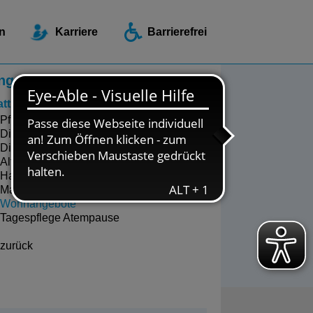
ellen / Beratungsstellen
n
Karriere
Barrierefrei
ngebote zu Wohnen und Pflege
attingen
Pflegeberatung
Diakoniestation Hattingen
Diakoniestation Sprockhövel
Altenzentrum Heidehof
Haus der Diakonie
Martin-Luther-Haus
Wohnangebote
Tagespflege Atempause
zurück