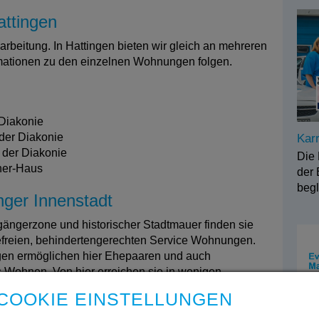
ttingen
earbeitung. In Hattingen bieten wir gleich an mehreren
ationen zu den einzelnen Wohnungen folgen.
 Diakonie
 der Diakonie
Karr
 der Diakonie
Die 
ther-Haus
der 
beg
nger Innenstadt
ängerzone und historischer Stadtmauer finden sie
refreien, behindertengerechten Service Wohnungen.
gen ermöglichen hier Ehepaaren und auch
Wohnen. Von hier erreichen sie in wenigen
. Einkaufsmöglichkeiten sowie Ärzte erreichen Sie
COOKIE EINSTELLUNGEN