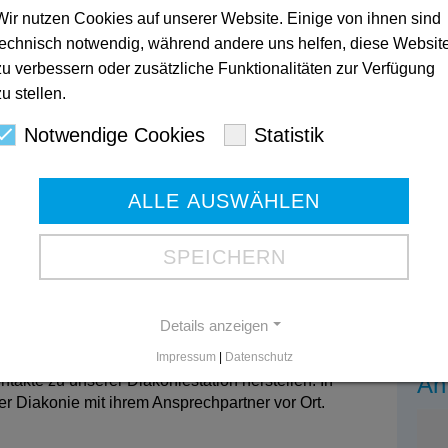
Wir nutzen Cookies auf unserer Website. Einige von ihnen sind
r ihre pflegerische Versorgung zuhause? Auch hier
takte zu unserer Diakoniestation herstellen. In
technisch notwendig, während andere uns helfen, diese Websit
er Diakonie mit ihrem Ansprechpartner vor Ort.
zu verbessern oder zusätzliche Funktionalitäten zur Verfügung
zu stellen.
attingens
Notwendige Cookies
Statistik
ruhigen Umgebung in der Nähe der historischen
Kon
tatteten barrierefreien, behindertengerechten Service
Hau
023
ALLE AUSWÄHLEN
gen ermöglichen hier Ehepaaren und auch
s Wohnen.
Mar
SPEICHERN
023
ist durch eine Bushaltestelle direkt an der Zufahrt
kaufsmöglichkeiten sowie Ärzte erreichen Sie, mit
Alt
Details anzeigen
023
r ihre pflegerische Versorgung zuhause? Auch hier
Impressum
|
Datenschutz
An
takte zu unserer Diakoniestation herstellen. In
er Diakonie mit ihrem Ansprechpartner vor Ort.