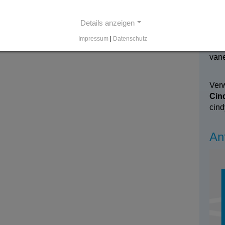
Details anzeigen
stel
Impressum
|
Datenschutz
Van
van
Ver
Cin
cind
An