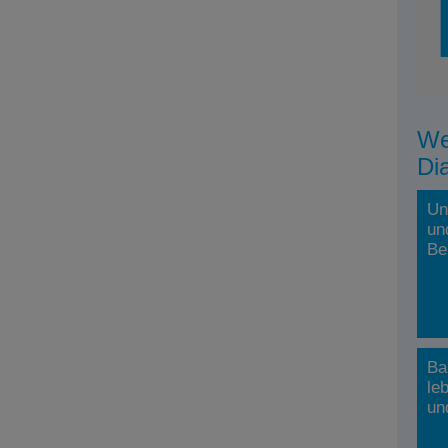
We
Di
Un
un
Be
Ba
le
un