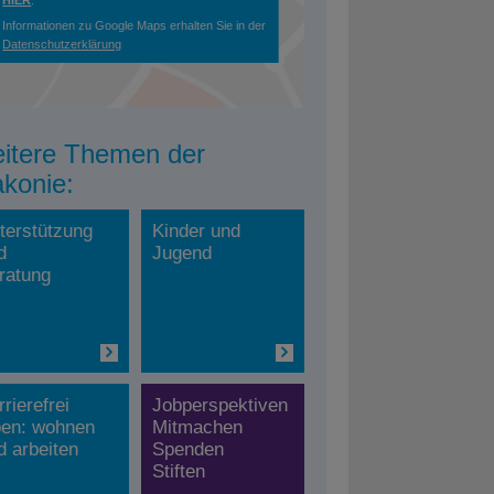
Informationen zu Google Maps erhalten Sie in der
Datenschutzerklärung
itere Themen der
akonie:
terstützung
Kinder und
d
Jugend
ratung
rrierefrei
Jobperspektiven
ben: wohnen
Mitmachen
d arbeiten
Spenden
Stiften