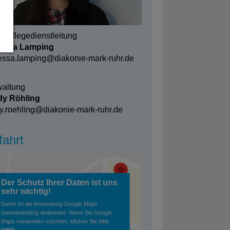
lv. Pflegedienstleitung
essa Lamping
essa.lamping@
diakonie-mark-ruhr.de
waltung
dy Röhling
y.roehling@
diakonie-mark-ruhr.de
fahrt
Der Schutz Ihrer Daten ist uns
sehr wichtig!
Daher ist die Anwendung Google Maps
standardmäßig deaktiviert. Wenn Sie Google
Maps verwenden möchten, klicken Sie bitte
HIER
.