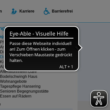
ellen / Beratungsstellen
n
Karriere
Barrierefrei
ngebote zu Wohnen und Pflege
agen und Breckerfeld
Pflegeberatung
Ambulanter Hospizdienst DaSein
Diakoniestation Hagen
Diakoniestation Hohenlimburg
Kirchlicher Pflegedienst Breckerfeld
Altenzentrum St. Jakobus
Altenwohnheim Dahl
Bodelschwingh Haus
Wohnangebote
Tagespflege Hansering
Senioren Begegnungsstätte
Essen auf Rädern
g
zurück