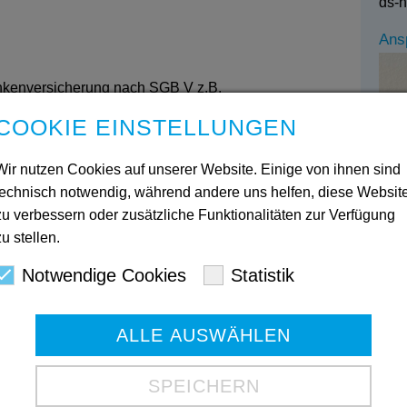
ds-
Ans
kenversicherung nach SGB V z.B.
COOKIE EINSTELLUNGEN
Wir nutzen Cookies auf unserer Website. Einige von ihnen sind
h SGB V und/oder der Pflegeversicherung SGB XI
technisch notwendig, während andere uns helfen, diese Websit
Pfle
zu verbessern oder zusätzliche Funktionalitäten zur Verfügung
Tho
zu stellen.
tho
ruhr
Notwendige Cookies
Statistik
ALLE AUSWÄHLEN
SPEICHERN