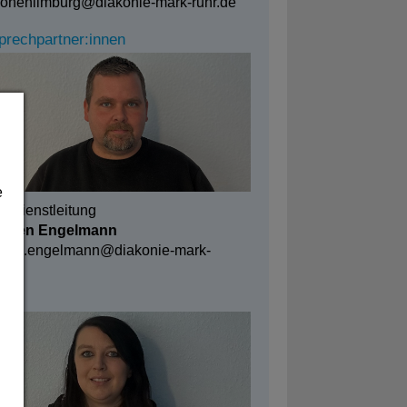
hohenlimburg@
diakonie-mark-ruhr.de
prechpartner:innen
e
gedienstleitung
rsten Engelmann
rsten.engelmann@
diakonie-mark-
.de