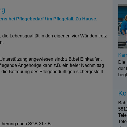
rg
ens bei Pflegebedarf / im Pflegefall. Zu Hause.
 die Lebensqualität in den eigenen vier Wänden trotz
n.
Karr
Unterstützung angewiesen sind: z.B.bei Einkäufen,
Die 
flegende Angehörige kann z.B. ein freier Nachmittag
der 
ie Betreuung des Pflegebedürftigen sichergestellt
beg
Ko
Bahn
581
Tel
Tele
cherung nach SGB XI z.B.