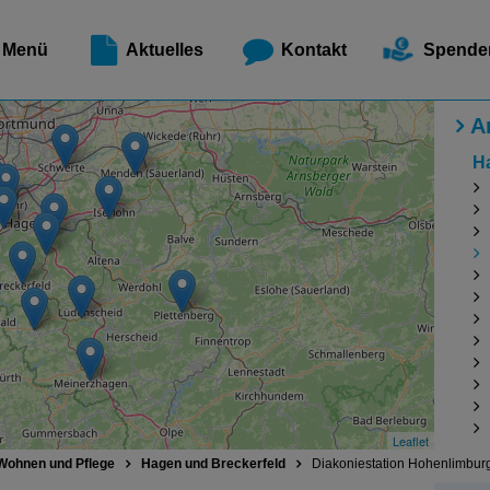
Meldest
Menü
Aktuelles
Kontakt
Spende
A
H
Leaflet
Wohnen und Pflege
Hagen und Breckerfeld
Diakoniestation Hohenlimbur