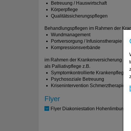
Betreuung / Hauswirtschaft
Körperpflege
Qualitätssicherungspflegen
Behandlungspflegen im Rahmen der Kran
Wundmanagement
Portversorgung / Infusionstherapie
Kompressionsverbände
im Rahmen der Krankenversicherung nac
als Palliativpflege z.B.
Symptomkontrollierte Krankenpflege
Psychosoziale Betreuung
Krisenintervention Schmerztherapie
Flyer
Flyer Diakoniestation Hohenlimburg