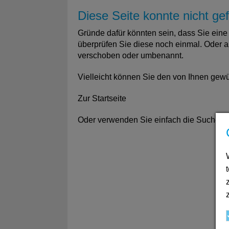
Diese Seite konnte nicht g
Gründe dafür könnten sein, dass Sie eine 
überprüfen Sie diese noch einmal. Oder ab
verschoben oder umbenannt.
Vielleicht können Sie den von Ihnen gewün
Zur Startseite
Oder verwenden Sie einfach die Suche in 