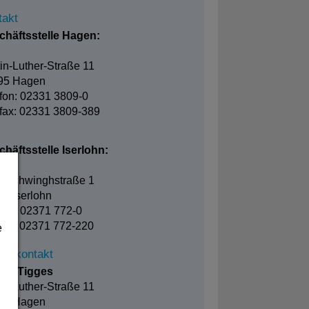
takt
chäftsstelle Hagen:
in-Luther-Straße 11
95 Hagen
fon: 02331 3809-0
fax: 02331 3809-389
häftsstelle Iserlohn:
elschwinghstraße 1
8 Iserlohn
fon: 02371 772-0
fax: 02371 772-220
e
ssekontakt
ian Tigges
in-Luther-Straße 11
95 Hagen