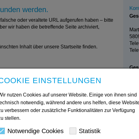
efunden werden.
Kon
Ges
falsche oder veraltete URL aufgerufen haben – bitte
er wir haben die betreffende Seite archiviert,
Mart
580
Tele
schten Inhalt über unsere Startseite finden.
Tele
Gesc
der Kopfzeile der Website.
COOKIE EINSTELLUNGEN
Bod
5863
Wir nutzen Cookies auf unserer Website. Einige von ihnen sind
Tele
Tele
technisch notwendig, während andere uns helfen, diese Websit
zu verbessern oder zusätzliche Funktionalitäten zur Verfügung
Pre
zu stellen.
Fab
Mart
Notwendige Cookies
Statistik
580