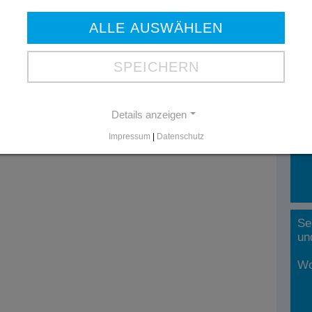
Tel
fabi
ALLE AUSWÄHLEN
We
SPEICHERN
Di
Un
Details anzeigen
un
Impressum
|
Datenschutz
Be
Se
un
Wo