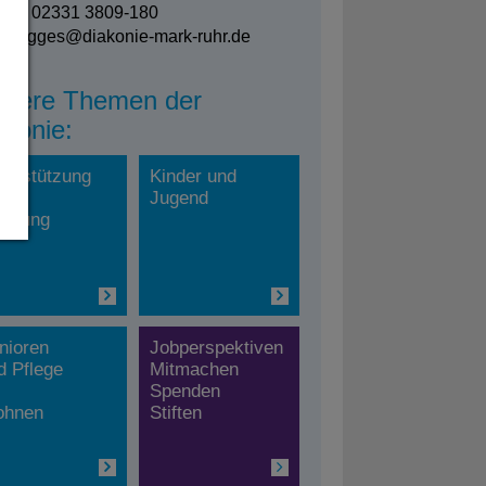
efon: 02331 3809-180
an.tigges@
diakonie-mark-ruhr.de
itere Themen der
akonie:
terstützung
Kinder und
d
Jugend
ratung
nioren
Jobperspektiven
d Pflege
Mitmachen
Spenden
hnen
Stiften