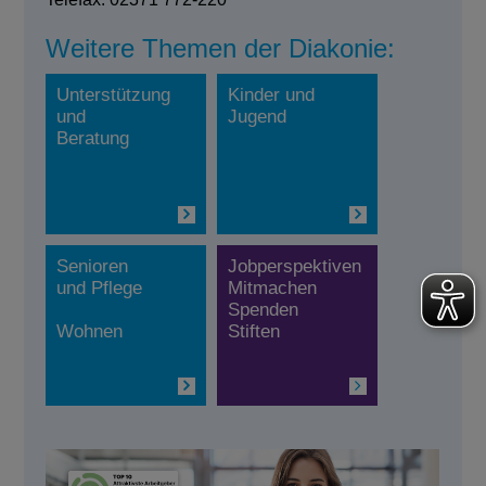
Weitere Themen der Diakonie:
Unterstützung
Kinder und
und
Jugend
Beratung
Senioren
Jobperspektiven
und Pflege
Mitmachen
Spenden
Wohnen
Stiften