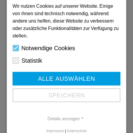
durchweg positive Bilanz. Die gelungene Verbindung
Wir nutzen Cookies auf unserer Website. Einige
von historischer Bildung, aktiver Beteiligung und
von ihnen sind technisch notwendig, während
aktuellem gesellschaftlichem Bezug zeigte
andere uns helfen, diese Website zu verbessern
eindrucksvoll, wie Geschichte zum Ausgangspunkt für
oder zusätzliche Funktionalitäten zur Verfügung zu
den Dialog über Verantwortung, Kinderrechte und
eine gerechtere Zukunft werden kann.
stellen.
Notwendige Cookies
Bildzeile:
Beim gemeinsamen Rundgang durch das
Nadelmuseum vertieften die Teilnehmenden die
Statistik
Inhalte der Workshops und erhielten Einblicke in die
Lebens- und Arbeitsbedingungen von Kindern
während der Industrialisierung in Iserlohn.
ALLE AUSWÄHLEN
SPEICHERN
Jahresbericht
Details anzeigen
2024/2025
Impressum
|
Datenschutz