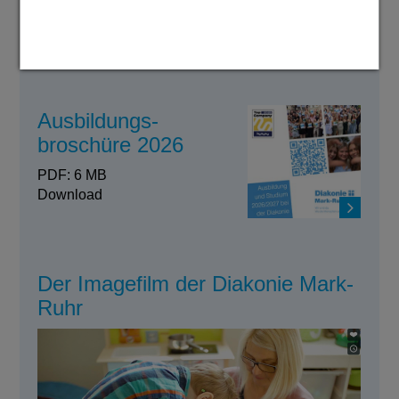
PDF: 6,3 MB
Download
Ausbildungs-
broschüre 2026
PDF: 6 MB
Download
Der Imagefilm der Diakonie Mark-
Ruhr