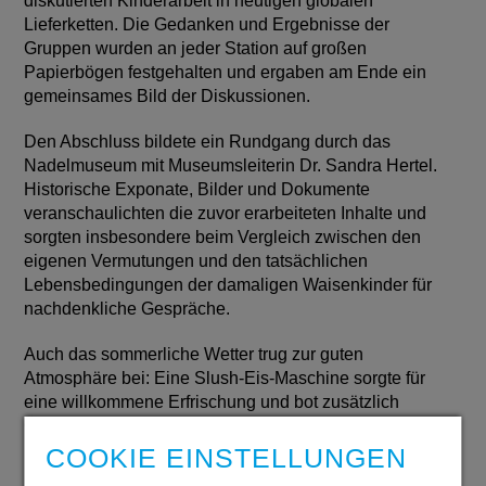
diskutierten Kinderarbeit in heutigen globalen
Lieferketten. Die Gedanken und Ergebnisse der
Gruppen wurden an jeder Station auf großen
Papierbögen festgehalten und ergaben am Ende ein
gemeinsames Bild der Diskussionen.
Den Abschluss bildete ein Rundgang durch das
Nadelmuseum mit Museumsleiterin Dr. Sandra Hertel.
Historische Exponate, Bilder und Dokumente
veranschaulichten die zuvor erarbeiteten Inhalte und
sorgten insbesondere beim Vergleich zwischen den
eigenen Vermutungen und den tatsächlichen
Lebensbedingungen der damaligen Waisenkinder für
nachdenkliche Gespräche.
Auch das sommerliche Wetter trug zur guten
Atmosphäre bei: Eine Slush-Eis-Maschine sorgte für
eine willkommene Erfrischung und bot zusätzlich
Gelegenheit für den offenen Austausch.
COOKIE EINSTELLUNGEN
Die Ev. Jugendhilfe Iserlohn-Hagen zieht eine