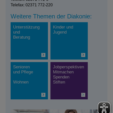
Telefax: 02371 772-220
Weitere Themen der Diakonie:
Unterstützung
Kinder und
und
Jugend
Beratung
Senioren
Jobperspektiven
und Pflege
Mitmachen
Spenden
Wohnen
Stiften