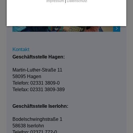
Impressum
|
Datenschutz
Kontakt
Geschäftsstelle Hagen:
Martin-Luther-Straße 11
58095 Hagen
Telefon: 02331 3809-0
Telefax: 02331 3809-389
Geschäftsstelle Iserlohn:
Bodelschwinghstraße 1
58638 Iserlohn
Telefon: 02371 772-0