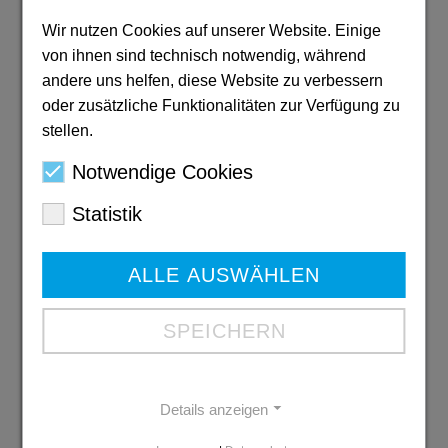
PDF: 6,3 MB
Wir nutzen Cookies auf unserer Website. Einige
Download
von ihnen sind technisch notwendig, während
andere uns helfen, diese Website zu verbessern
oder zusätzliche Funktionalitäten zur Verfügung zu
stellen.
Ausbildungs-
Notwendige Cookies
broschüre 2026
Statistik
PDF: 6 MB
Download
ALLE AUSWÄHLEN
SPEICHERN
Der Imagefilm der Diakonie Mark-
Ruhr
Details anzeigen