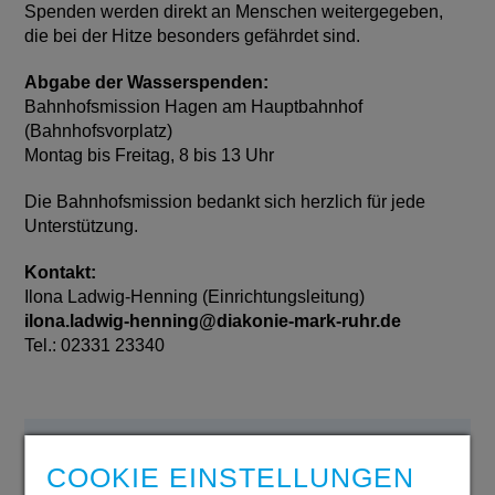
Spenden werden direkt an Menschen weitergegeben,
die bei der Hitze besonders gefährdet sind.
Abgabe der Wasserspenden:
Bahnhofsmission Hagen am Hauptbahnhof
(Bahnhofsvorplatz)
Montag bis Freitag, 8 bis 13 Uhr
Die Bahnhofsmission bedankt sich herzlich für jede
Unterstützung.
Kontakt:
Ilona Ladwig-Henning (Einrichtungsleitung)
ilona.ladwig-henning@
diakonie-mark-ruhr.de
Tel.: 02331 23340
Jahresbericht
COOKIE EINSTELLUNGEN
2024/2025