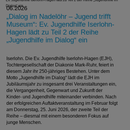
Ev. Jugendhilfe Iserlohn-Hagen lädt zu Teil 2 der Reihe „Jugendhilfe im
Dialog“ ein
06.2026
„Dialog im Nadelöhr – Jugend trifft
Museum“: Ev. Jugendhilfe Iserlohn-
Hagen lädt zu Teil 2 der Reihe
„Jugendhilfe im Dialog“ ein
Iserlohn. Die Ev. Jugendhilfe Iserlohn-Hagen (EJH),
Tochtergesellschaft der Diakonie Mark-Ruhr, feiert in
diesem Jahr ihr 250-jähriges Bestehen. Unter dem
Motto „Jugendhilfe im Dialog“ lädt die EJH im
Jubiläumsjahr zu insgesamt drei Veranstaltungen ein,
die Vergangenheit, Gegenwart und Zukunft der
Kinder- und Jugendhilfe miteinander verbinden. Nach
der erfolgreichen Auftaktveranstaltung im Februar folgt
am Donnerstag, 25. Juni 2026, der zweite Teil der
Reihe – diesmal mit einem besonderen Fokus auf
junge Menschen.