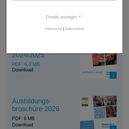
Olaf Neumann.)
Details anzeigen
Impressum
|
Datenschutz
Jahresbericht
2024/2025
PDF: 6,3 MB
Download
Ausbildungs-
broschüre 2026
PDF: 6 MB
Download