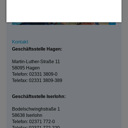
Kontakt
Geschäftsstelle Hagen:
Martin-Luther-Straße 11
58095 Hagen
Telefon: 02331 3809-0
Telefax: 02331 3809-389
Geschäftsstelle Iserlohn:
Bodelschwinghstraße 1
58638 Iserlohn
Telefon: 02371 772-0
Telefax: 02371 772-220