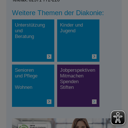
Weitere Themen der Diakonie:
Unterstützung
Kinder und
und
Jugend
Beratung
Senioren
Jobperspektiven
und Pflege
Mitmachen
Spenden
Wohnen
Stiften