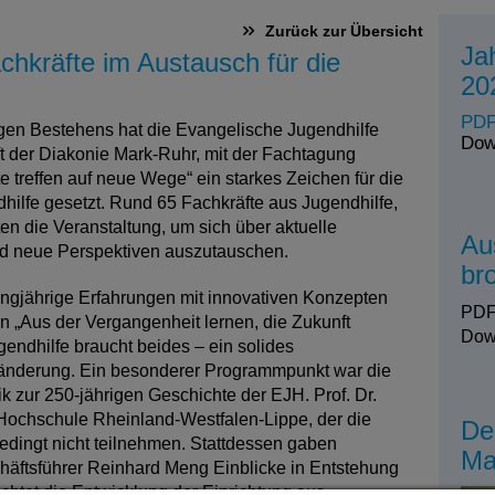
Zurück zur Übersicht
Ja
Fachkräfte im Austausch für die
20
PDF
rigen Bestehens hat die Evangelische Jugendhilfe
Dow
t der Diakonie Mark-Ruhr, mit der Fachtagung
rte treffen auf neue Wege“ ein starkes Zeichen für die
hilfe gesetzt. Rund 65 Fachkräfte aus Jugendhilfe,
en die Veranstaltung, um sich über aktuelle
Au
d neue Perspektiven auszutauschen.
br
langjährige Erfahrungen mit innovativen Konzepten
PDF
 „Aus der Vergangenheit lernen, die Zukunft
Dow
gendhilfe braucht beides – ein solides
ränderung. Ein besonderer Programmpunkt war die
k zur 250-jährigen Geschichte der EJH. Prof. Dr.
Hochschule Rheinland-Westfalen-Lippe, der die
De
bedingt nicht teilnehmen. Stattdessen gaben
Ma
äftsführer Reinhard Meng Einblicke in Entstehung
htet die Entwicklung der Einrichtung aus