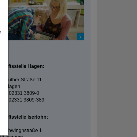
e
takt
chäftsstelle Hagen:
in-Luther-Straße 11
95 Hagen
fon: 02331 3809-0
fax: 02331 3809-389
häftsstelle Iserlohn:
elschwinghstraße 1