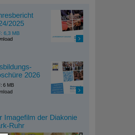
hresbericht
24/2025
: 6,3 MB
nload
sbildungs-
oschüre 2026
: 6 MB
nload
r Imagefilm der Diakonie
rk-Ruhr