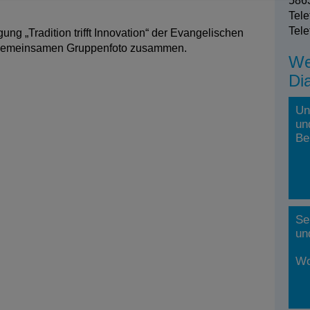
5863
Tele
Tele
g „Tradition trifft Innovation“ der Evangelischen
 gemeinsamen Gruppenfoto zusammen.
We
Di
Un
un
Be
Se
un
Wo