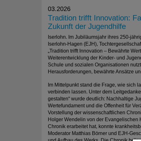
03.2026
Tradition trifft Innovation: 
Zukunft der Jugendhilfe
Iserlohn. Im Jubiläumsjahr ihres 250-jäh
Iserlohn-Hagen (EJH), Tochtergesellschaf
„Tradition trifft Innovation – Bewährte We
Weiterentwicklung der Kinder- und Jugend
Schule und sozialen Organisationen nutzt
Herausforderungen, bewährte Ansätze un
Im Mittelpunkt stand die Frage, wie sich 
verbinden lassen. Unter dem Leitgedanken
gestalten“ wurde deutlich: Nachhaltige Ju
Wertefundament und die Offenheit für Ve
Vorstellung der wissenschaftlichen Chroni
Holger Wendelin von der Evangelischen 
Chronik erarbeitet hat, konnte krankheits
Moderator Matthias Börner und EJH-Gesch
und Aufbau des Werks. Die Chronik beleuc