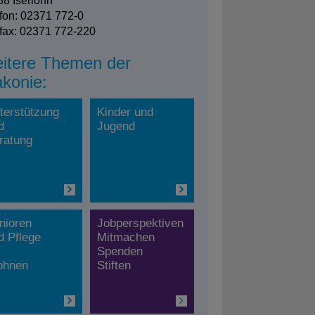
8 Iserlohn
fon: 02371 772-0
fax: 02371 772-220
itere Themen der
akonie:
terstützung
Kinder und
d
Jugend
ratung
nioren
Jobperspektiven
d Pflege
Mitmachen
Spenden
hnen
Stiften