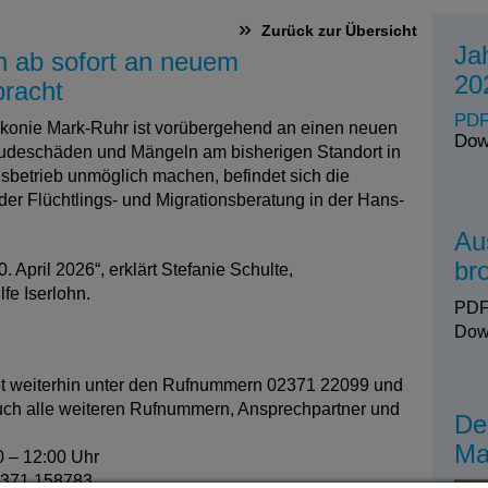
Zurück zur Übersicht
Ja
n ab sofort an neuem
20
bracht
PDF
akonie Mark-Ruhr ist vorübergehend an einen neuen
Dow
udeschäden und Mängeln am bisherigen Standort in
ngsbetrieb unmöglich machen, befindet sich die
r Flüchtlings- und Migrationsberatung in der Hans-
Au
br
 April 2026“, erklärt Stefanie Schulte,
fe Iserlohn.
PDF
Dow
bt weiterhin unter den Rufnummern 02371 22099 und
Auch alle weiteren Rufnummern, Ansprechpartner und
De
Ma
0 – 12:00 Uhr
2371 158783