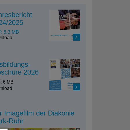
hresbericht
24/2025
: 6,3 MB
nload
sbildungs-
oschüre 2026
: 6 MB
nload
r Imagefilm der Diakonie
rk-Ruhr