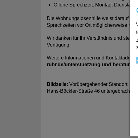
Offene Sprechzeit: Montag, Dienstag, 
Die Wohnungslosenhilfe weist darauf hin
Sprechzeiten vor Ort möglicherweise nic
Wir danken für Ihr Verständnis und stehen
Verfügung.
Weitere Informationen und Kontaktadres
ruhr.de/unterstuetzung-und-beratung/
Bildzeile:
Vorübergehender Standort: Die W
Hans-Böckler-Straße 46 untergebracht.