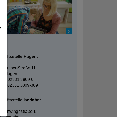
e
takt
chäftsstelle Hagen:
in-Luther-Straße 11
95 Hagen
fon: 02331 3809-0
fax: 02331 3809-389
häftsstelle Iserlohn:
elschwinghstraße 1