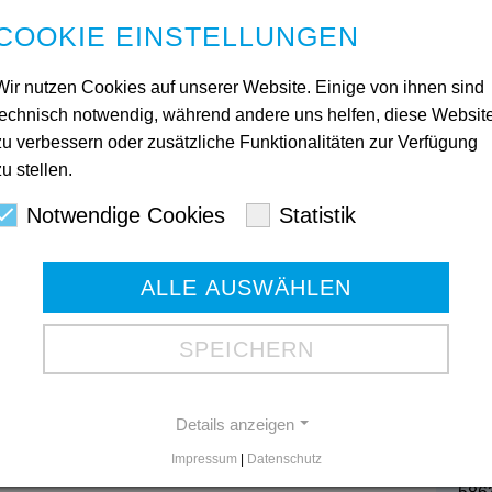
Mittwoch und Freitag 10:00 – 12:00 Uhr
COOKIE EINSTELLUNGEN
, dass aufgrund der geringeren Raumkapazitäten die
Wir nutzen Cookies auf unserer Website. Einige von ihnen sind
ht im gewohnten Umfang stattfinden können.
technisch notwendig, während andere uns helfen, diese Websit
 bei Fragen gerne telefonisch oder vor Ort zur
zu verbessern oder zusätzliche Funktionalitäten zur Verfügung
zu stellen.
sen:
https://www.diakonie-mark-
Kon
Notwendige Cookies
Statistik
wohnungslosenhilfe/hagen-2
Ges
ALLE AUSWÄHLEN
Mart
ohnungslosenhilfe Iserlohn ist ab sofort in der
580
Tele
SPEICHERN
Tele
Gesc
Details anzeigen
Impressum
|
Datenschutz
Bod