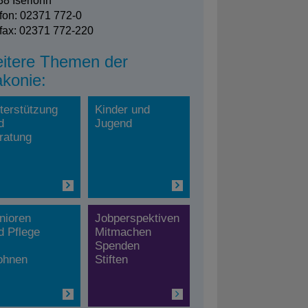
8 Iserlohn
fon: 02371 772-0
fax: 02371 772-220
itere Themen der
akonie:
terstützung
Kinder und
d
Jugend
ratung
nioren
Jobperspektiven
d Pflege
Mitmachen
Spenden
hnen
Stiften