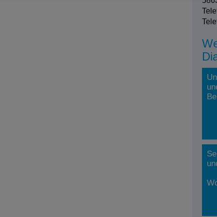
5863
Tele
Tele
We
Di
Un
un
Be
Se
un
Wo