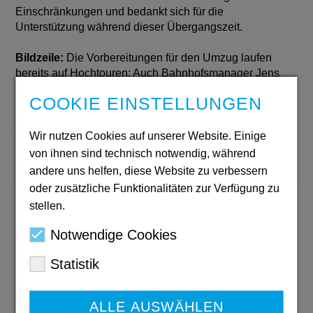
Einschränkungen und bedankt sich für die
Unterstützung während dieser Übergangszeit.
Bildzeile:
Die Vorbereitungen für den Umzug laufen
bereits auf Hochtouren: Auch Bahnhofsmanager Jens
Severin (rechts) packt gemeinsam mit
COOKIE EINSTELLUNGEN
Einrichtungsleiterin Ilona Ladwig-Henning und dem
Ehrenamtlichen Christopher Niehage aus dem Team
der Bahnhofsmission Hagen mit an.
Wir nutzen Cookies auf unserer Website. Einige
von ihnen sind technisch notwendig, während
andere uns helfen, diese Website zu verbessern
oder zusätzliche Funktionalitäten zur Verfügung zu
Jahresbericht
stellen.
2024/2025
Notwendige Cookies
PDF: 6,3 MB
Download
Statistik
ALLE AUSWÄHLEN