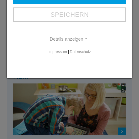
Ausbildungs-
SPEICHERN
broschüre 2026
PDF: 6 MB
Download
Details anzeigen
Impressum
|
Datenschutz
Der Imagefilm der Diakonie Mark-
Ruhr