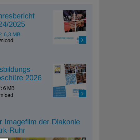
hresbericht
24/2025
: 6,3 MB
nload
sbildungs-
oschüre 2026
: 6 MB
nload
r Imagefilm der Diakonie
rk-Ruhr