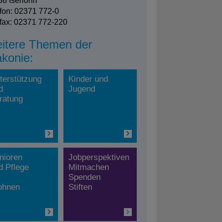
8 Iserlohn
fon: 02371 772-0
fax: 02371 772-220
itere Themen der
akonie:
terstützung
Kinder und
d
Jugend
ratung
nioren
Jobperspektiven
d Pflege
Mitmachen
Spenden
hnen
Stiften