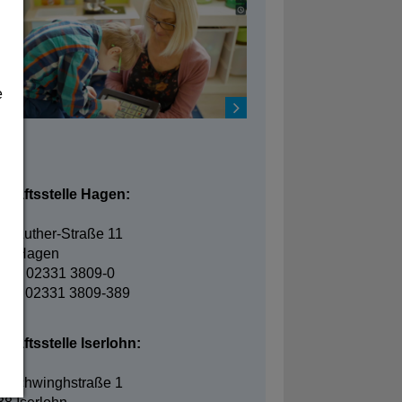
e
takt
chäftsstelle Hagen:
in-Luther-Straße 11
95 Hagen
fon: 02331 3809-0
fax: 02331 3809-389
häftsstelle Iserlohn:
elschwinghstraße 1