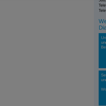
5863
Tele
Tele
We
Di
Un
un
Be
Se
un
Wo