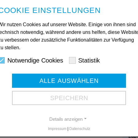
rde Einrichtungsleiterin Veronika Kaiser im
COOKIE EINSTELLUNGEN
abschiedet. Für die Diakonie Mark-Ruhr Pflege und
tungen und Prokuristen Stefan Weizmann (links)
. Die Nachfolger:innen, Eirnrichtungsleitung Nicolai
Wir nutzen Cookies auf unserer Website. Einige von ihnen sind
 Michalski, übernehmen nun gemeinsam die
technisch notwendig, während andere uns helfen, diese Websit
zu verbessern oder zusätzliche Funktionalitäten zur Verfügung
zu stellen.
Kon
Notwendige Cookies
Statistik
Ges
ALLE AUSWÄHLEN
Mart
580
Tele
SPEICHERN
Tele
Gesc
Details anzeigen
Impressum
|
Datenschutz
Bod