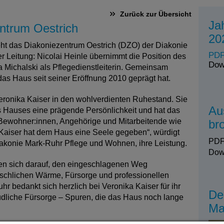
Zurück zur Übersicht
Ja
ntrum Oestrich
20
eht das Diakoniezentrum Oestrich (DZO) der Diakonie
PDF
 Leitung: Nicolai Heinle übernimmt die Position des
Dow
tta Michalski als Pflegedienstleiterin. Gemeinsam
e das Haus seit seiner Eröffnung 2010 geprägt hat.
eronika Kaiser in den wohlverdienten Ruhestand. Sie
Au
s Hauses eine prägende Persönlichkeit und hat das
Bewohner:innen, Angehörige und Mitarbeitende wie
br
a Kaiser hat dem Haus eine Seele gegeben“, würdigt
PDF
akonie Mark-Ruhr Pflege und Wohnen, ihre Leistung.
Dow
euen sich darauf, den eingeschlagenen Weg
nschlichen Wärme, Fürsorge und professionellen
hr bedankt sich herzlich bei Veronika Kaiser für ihr
De
dliche Fürsorge – Spuren, die das Haus noch lange
Ma