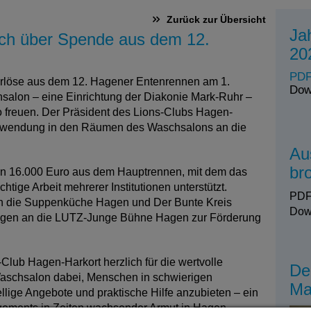
Zurück zur Übersicht
Ja
ich über Spende aus dem 12.
20
PDF
 Erlöse aus dem 12. Hagener Entenrennen am 1.
Dow
salon – eine Einrichtung der Diakonie Mark-Ruhr –
 freuen. Der Präsident des Lions-Clubs Hagen-
 Zuwendung in den Räumen des Waschsalons an die
Au
br
on 16.000 Euro aus dem Hauptrennen, mit dem das
htige Arbeit mehrerer Institutionen unterstützt.
PDF
h die Suppenküche Hagen und Der Bunte Kreis
Dow
ingen an die LUTZ-Junge Bühne Hagen zur Förderung
lub Hagen-Harkort herzlich für die wertvolle
De
 Waschsalon dabei, Menschen in schwierigen
Ma
llige Angebote und praktische Hilfe anzubieten – ein
gements in Zeiten wachsender Armut in Hagen.