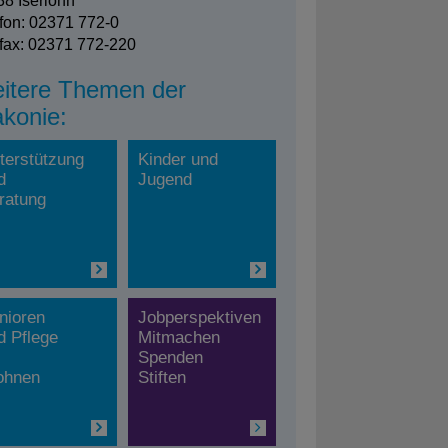
8 Iserlohn
fon: 02371 772-0
fax: 02371 772-220
itere Themen der
akonie:
terstützung
Kinder und
d
Jugend
ratung
nioren
Jobperspektiven
d Pflege
Mitmachen
Spenden
hnen
Stiften