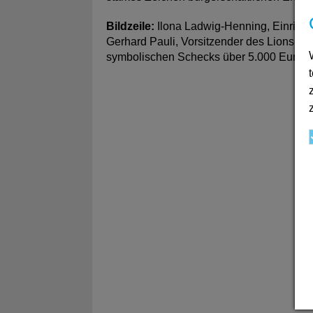
Bildzeile:
Ilona Ladwig-Henning, Einricht
Gerhard Pauli, Vorsitzender des Lions-C
symbolischen Schecks über 5.000 Euro.