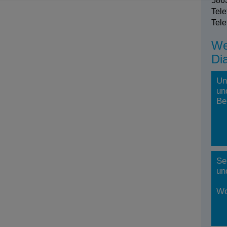
5863
Tele
Tele
We
Di
Un
un
Be
Se
un
Wo