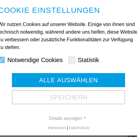
COOKIE EINSTELLUNGEN
ungsleitung von Luthers Waschsalon, und Dr.
lubs Hagen-Harkort, bei der Übergabe des
Wir nutzen Cookies auf unserer Website. Einige von ihnen sind
technisch notwendig, während andere uns helfen, diese Websit
zu verbessern oder zusätzliche Funktionalitäten zur Verfügung
zu stellen.
Kon
Notwendige Cookies
Statistik
Ges
ALLE AUSWÄHLEN
Mart
580
Tele
SPEICHERN
Tele
Gesc
Details anzeigen
Impressum
|
Datenschutz
Bod