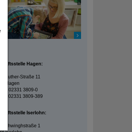
e
takt
chäftsstelle Hagen:
in-Luther-Straße 11
95 Hagen
fon: 02331 3809-0
fax: 02331 3809-389
häftsstelle Iserlohn:
elschwinghstraße 1