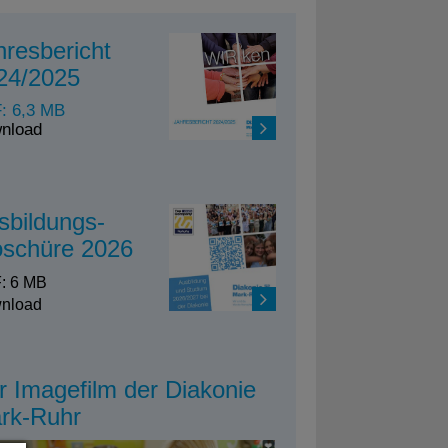
hresbericht
24/2025
: 6,3 MB
nload
sbildungs-
oschüre 2026
: 6 MB
nload
r Imagefilm der Diakonie
rk-Ruhr