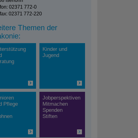
8 Iserlohn
fon: 02371 772-0
fax: 02371 772-220
itere Themen der
akonie:
terstützung
Kinder und
d
Jugend
ratung
nioren
Jobperspektiven
d Pflege
Mitmachen
Spenden
hnen
Stiften