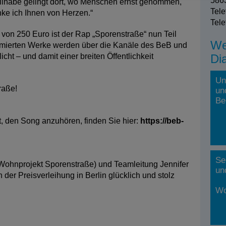
5863
eilhabe gelingt dort, wo Menschen ernst genommen,
Tele
nke ich Ihnen von Herzen.“
Tele
 von 250 Euro ist der Rap „Sporenstraße“ nun Teil
We
ämierten Werke werden über die Kanäle des BeB und
icht – und damit einer breiten Öffentlichkeit
Di
Un
raße!
un
Be
t, den Song anzuhören, finden Sie hier:
https://beb-
Se
n Wohnprojekt Sporenstraße) und Teamleitung Jennifer
un
der Preisverleihung in Berlin glücklich und stolz
Wo