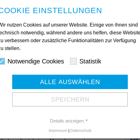
n, Sorgen und Hoffnungen junger Menschen mit
COOKIE EINSTELLUNGEN
Wir nutzen Cookies auf unserer Website. Einige von ihnen sind
en, die mit großem Mut und Kreativität diesen Beitrag
ik ein starkes Mittel sein kann, um Gefühle
technisch notwendig, während andere uns helfen, diese Websit
t Tanja Bücker, Bereichsleitung Ambulant Betreutes
zu verbessern oder zusätzliche Funktionalitäten zur Verfügung
zu stellen.
 2025 im „Kunstwerk Blisse“ in Berlin statt. Zwei
Kon
Notwendige Cookies
Statistik
e Gruppe teil – begleitet von den Mitarbeitenden Tanja
Ges
eif. Neben der feierlichen Auszeichnung blieb auch
stag, Brandenburger Tor und ein gemeinsames
ALLE AUSWÄHLEN
Mart
Es war ein unvergessliches Erlebnis und ein
580
le Beteiligten“, berichten Tanja Bücker, Jennifer
Tele
SPEICHERN
Tele
 Bettina Lugk (SPD) gratulierte: „Ich gratuliere
Gesc
3. Platz beim Kreativwettbewerb 2025. Diese
Details anzeigen
nnung Ihrer Arbeit und vor allem des Engagements
Impressum
|
Datenschutz
Bod
fenheit und Kreativität einen Rap-Song erarbeitet und