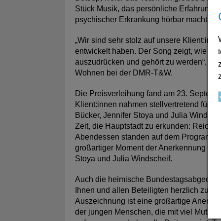
Stück Musik, das persönliche Erfahrunge
psychischer Erkrankung hörbar macht.
„Wir sind sehr stolz auf unsere Klient:inn
entwickelt haben. Der Song zeigt, wie Mus
auszudrücken und gehört zu werden“, sag
Wohnen bei der DMR-T&W.
Die Preisverleihung fand am 23. September
Klient:innen nahmen stellvertretend für di
Bücker, Jennifer Stoya und Julia Windsch
Zeit, die Hauptstadt zu erkunden: Reich
Abendessen standen auf dem Programm. „
großartiger Moment der Anerkennung für al
Stoya und Julia Windscheif.
Auch die heimische Bundestagsabgeordnete
Ihnen und allen Beteiligten herzlich zum 
Auszeichnung ist eine großartige Anerke
der jungen Menschen, die mit viel Mut, Of