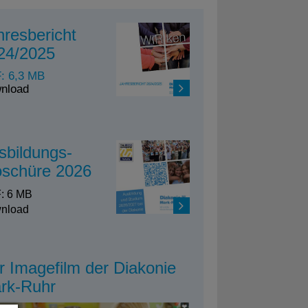
hresbericht
24/2025
: 6,3 MB
nload
sbildungs-
oschüre 2026
: 6 MB
nload
r Imagefilm der Diakonie
rk-Ruhr