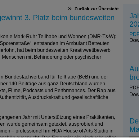
Zurück zur Übersicht
Ja
ewinnt 3. Platz beim bundesweiten
20
PDF
 Diakonie Mark-Ruhr Teilhabe und Wohnen (DMR-T&W):
Dow
orenstraße“, entstanden im Ambulant Betreuten
erlohn, hat beim bundesweiten Kreativwettbewerb
n Menschen mit Behinderung oder psychischer
Au
br
 Bundesfachverband für Teilhabe (BeB) und der
Über 140 Beiträge aus ganz Deutschland wurden
PDF
exte, Filme, Podcasts und Performances. Der Rap aus
Dow
uthentizität, Ausdruckskraft und gesellschaftliche
gangenen Jahr mit Unterstützung eines Praktikanten,
De
chen wurde gemeinsam getextet, ausprobiert und
Ma
men – professionell im HOA House of Arts Studio in
schön ausspricht. Das Ergebnis: ein eindrucksvolles