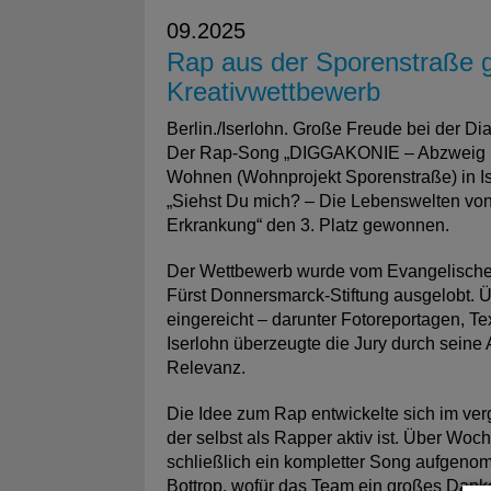
09.2025
Rap aus der Sporenstraße g
Kreativwettbewerb
Berlin./Iserlohn. Große Freude bei der
Der Rap-Song „DIGGAKONIE – Abzweig Sp
Wohnen (Wohnprojekt Sporenstraße) in Is
„Siehst Du mich? – Die Lebenswelten vo
Erkrankung“ den 3. Platz gewonnen.
Der Wettbewerb wurde vom Evangelischen
Fürst Donnersmarck-Stiftung ausgelobt. 
eingereicht – darunter Fotoreportagen, T
Iserlohn überzeugte die Jury durch seine A
Relevanz.
Die Idee zum Rap entwickelte sich im ver
der selbst als Rapper aktiv ist. Über Wo
schließlich ein kompletter Song aufgenom
Bottrop, wofür das Team ein großes Danke