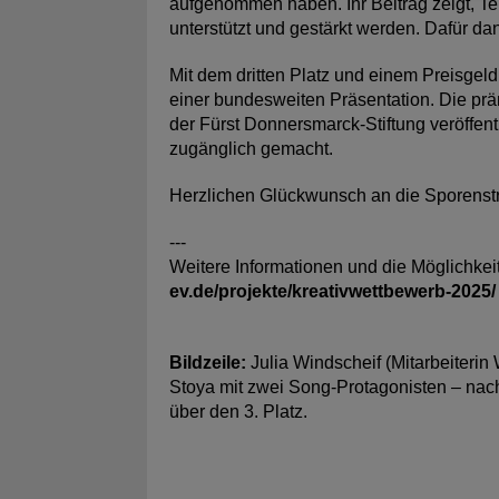
aufgenommen haben. Ihr Beitrag zeigt, T
unterstützt und gestärkt werden. Dafür da
Mit dem dritten Platz und einem Preisgeld
einer bundesweiten Präsentation. Die pr
der Fürst Donnersmarck-Stiftung veröffentl
zugänglich gemacht.
Herzlichen Glückwunsch an die Sporenst
---
Weitere Informationen und die Möglichkei
ev.de/projekte/kreativwettbewerb-2025/
Bildzeile:
Julia Windscheif (Mitarbeiteri
Stoya mit zwei Song-Protagonisten – nach 
über den 3. Platz.