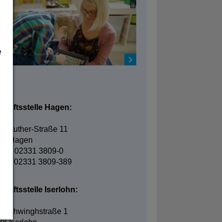
e
takt
chäftsstelle Hagen:
in-Luther-Straße 11
95 Hagen
fon: 02331 3809-0
fax: 02331 3809-389
häftsstelle Iserlohn:
elschwinghstraße 1