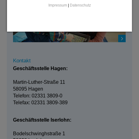
Impressum
|
Datenschutz
Kontakt
Geschäftsstelle Hagen:
Martin-Luther-Straße 11
58095 Hagen
Telefon: 02331 3809-0
Telefax: 02331 3809-389
Geschäftsstelle Iserlohn:
Bodelschwinghstraße 1