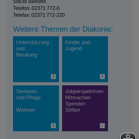
58638 Iserlohn
Telefon: 02371 772-0
Telefax: 02371 772-220
Weitere Themen der Diakonie:
Unterstützung
Kinder und
und
Jugend
Beratung
Senioren
Jobperspektiven
und Pflege
Mitmachen
Spenden
Wohnen
Stiften