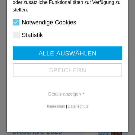
20), Dr. Josefa Scholz (Suppenküche), Prof. Dr. Theo
oder zusätzliche Funktionalitäten zur Verfügung zu
Scholten (Suppenküche), Tijani Benzian (Luthers
stellen.
Waschsalon), Torben Reddig (Corbacher 20),
Notwendige Cookies
Michaela Engelhardt (Warenkorb Caritas Hagen) und
Ilona Ladwig-Henning (Luthers Waschsalon) rufen zu
Statistik
Lebensmittel- und Sachspenden auf.
ALLE AUSWÄHLEN
Jahresbericht
SPEICHERN
2024/2025
PDF: 6,3 MB
Download
Details anzeigen
Impressum
|
Datenschutz
Ausbildungs-
broschüre 2026