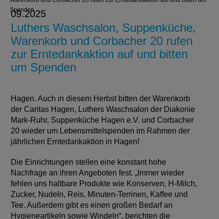
Warenkorb und Corbacher 20 rufen zur Erntedankaktion auf und bitten um
Spenden
09.2025
Luthers Waschsalon, Suppenküche,
Warenkorb und Corbacher 20 rufen
zur Erntedankaktion auf und bitten
um Spenden
Hagen. Auch in diesem Herbst bitten der Warenkorb
der Caritas Hagen, Luthers Waschsalon der Diakonie
Mark-Ruhr, Suppenküche Hagen e.V. und Corbacher
20 wieder um Lebensmittelspenden im Rahmen der
jährlichen Erntedankaktion in Hagen!
Die Einrichtungen stellen eine konstant hohe
Nachfrage an ihren Angeboten fest. „Immer wieder
fehlen uns haltbare Produkte wie Konserven, H-Milch,
Zucker, Nudeln, Reis, Minuten-Terrinen, Kaffee und
Tee. Außerdem gibt es einen großen Bedarf an
Hygieneartikeln sowie Windeln“, berichten die