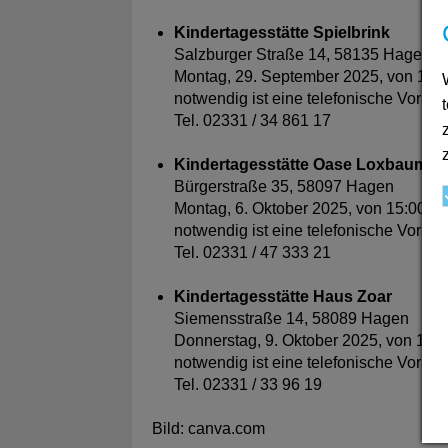
Kindertagesstätte Spielbrink
Salzburger Straße 14, 58135 Hagen
Montag, 29. September 2025, von 16:0
notwendig ist eine telefonische Voran
Tel. 02331 / 34 861 17
Kindertagesstätte Oase Loxbaum
Bürgerstraße 35, 58097 Hagen
Montag, 6. Oktober 2025, von 15:00 Uh
notwendig ist eine telefonische Voran
Tel. 02331 / 47 333 21
Kindertagesstätte Haus Zoar
Siemensstraße 14, 58089 Hagen
Donnerstag, 9. Oktober 2025, von 14:0
notwendig ist eine telefonische Voran
Tel. 02331 / 33 96 19
Bild: canva.com