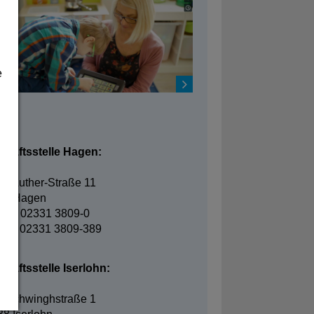
e
takt
chäftsstelle Hagen:
in-Luther-Straße 11
95 Hagen
fon: 02331 3809-0
fax: 02331 3809-389
häftsstelle Iserlohn:
elschwinghstraße 1