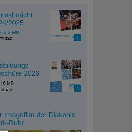
hresbericht
24/2025
: 6,3 MB
nload
sbildungs-
oschüre 2026
: 6 MB
nload
r Imagefilm der Diakonie
rk-Ruhr