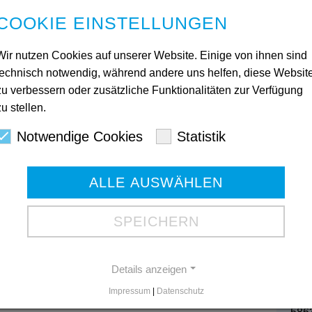
COOKIE EINSTELLUNGEN
0 Uhr bis 18:00 Uhr;
Wir nutzen Cookies auf unserer Website. Einige von ihnen sind
meldung unter
technisch notwendig, während andere uns helfen, diese Websit
zu verbessern oder zusätzliche Funktionalitäten zur Verfügung
zu stellen.
Kon
Notwendige Cookies
Statistik
r bis 18:00 Uhr;
Ges
meldung unter
ALLE AUSWÄHLEN
Mart
580
Tele
SPEICHERN
Tele
0 Uhr bis 16:00 Uhr;
meldung unter
Gesc
Details anzeigen
Impressum
|
Datenschutz
Bod