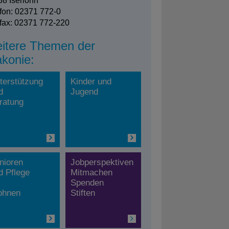
8 Iserlohn
fon: 02371 772-0
fax: 02371 772-220
itere Themen der
akonie:
terstützung
Kinder und
d
Jugend
ratung
nioren
Jobperspektiven
d Pflege
Mitmachen
Spenden
hnen
Stiften