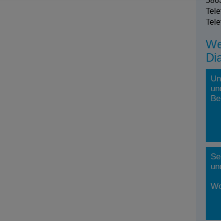
5863
Tele
Tele
We
Di
Un
un
Be
Se
un
Wo