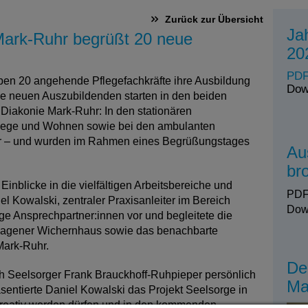
Zurück zur Übersicht
Ja
Mark-Ruhr begrüßt 20 neue
20
PDF
en 20 angehende Pflegefachkräfte ihre Ausbildung
Dow
e neuen Auszubildenden starten in den beiden
Diakonie Mark-Ruhr: In den stationären
flege und Wohnen sowie bei den ambulanten
hr – und wurden im Rahmen eines Begrüßungstages
Au
br
Einblicke in die vielfältigen Arbeitsbereiche und
PDF
el Kowalski, zentraler Praxisanleiter im Bereich
Dow
tige Ansprechpartner:innen vor und begleitete die
agener Wichernhaus sowie das benachbarte
Mark-Ruhr.
De
ch Seelsorger Frank Brauckhoff-Ruhpieper persönlich
Ma
äsentierte Daniel Kowalski das Projekt Seelsorge in
kreativ werden dürfen und in den kommenden