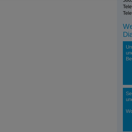
5863
Tele
Tele
We
Di
Un
un
Be
Se
un
Wo