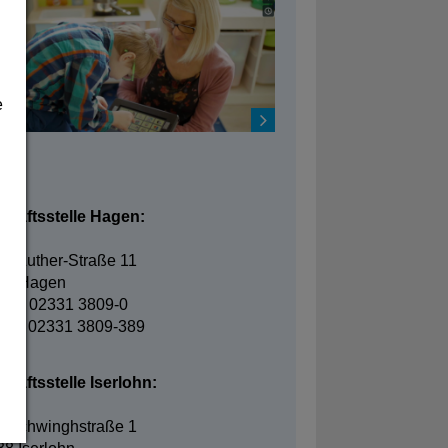
e
takt
chäftsstelle Hagen:
in-Luther-Straße 11
95 Hagen
fon: 02331 3809-0
fax: 02331 3809-389
häftsstelle Iserlohn:
elschwinghstraße 1