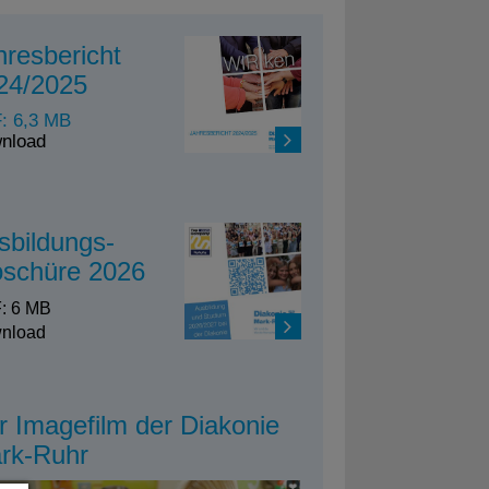
hresbericht
24/2025
: 6,3 MB
nload
sbildungs-
oschüre 2026
: 6 MB
nload
r Imagefilm der Diakonie
rk-Ruhr