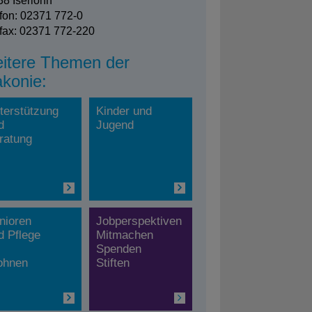
8 Iserlohn
fon: 02371 772-0
fax: 02371 772-220
itere Themen der
akonie:
terstützung
Kinder und
d
Jugend
ratung
nioren
Jobperspektiven
d Pflege
Mitmachen
Spenden
hnen
Stiften