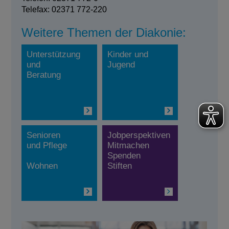
Telefax: 02371 772-220
Weitere Themen der Diakonie:
Unterstützung
Kinder und
und
Jugend
Beratung
Senioren
Jobperspektiven
und Pflege
Mitmachen
Spenden
Wohnen
Stiften