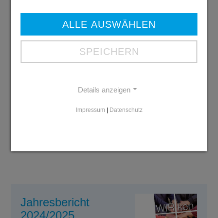
die politische Unterstützung eines Modells, das
Wirtschaftlichkeit mit sozialer Verantwortung
ALLE AUSWÄHLEN
verbindet.
SPEICHERN
Bildzeile:
Im Austausch mit dem
Fachkräftenachwuchs in der pro-i-Schreinerei: (v.l.n.r.)
Christophe Hessling (Geschäftsführung pro-i), Mirco
Dyczmons (Ausbilder/Lehrer Perspektiv gGmbH),
Details anzeigen
Heiko Tänzer (Meister/Anleiter), MdB Tijen Ataoglu,
Leon Bär (BVB-Praktikant) und David Breu Matos
Impressum
|
Datenschutz
(Auszubildender).
Jahresbericht
2024/2025