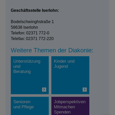
Geschäftsstelle Iserlohn:
Bodelschwinghstraße 1
58638 Iserlohn
Telefon: 02371 772-0
Telefax: 02371 772-220
Weitere Themen der Diakonie:
Unterstützung
Kinder und
und
Jugend
Beratung
Senioren
Jobperspektiven
und Pflege
Mitmachen
Spenden