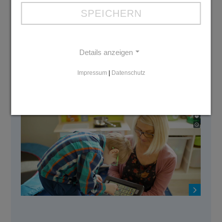
broschüre 2026
SPEICHERN
PDF: 6 MB
Download
Details anzeigen
Impressum
|
Datenschutz
Der Imagefilm der Diakonie Mark-
Ruhr