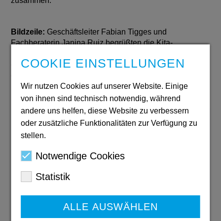
zusammen.
Bildzeile:
Geschäftsleiter Fabian Tigges und
Fachberaterin Janina Ruiz begrüßten die Kita-
Leitungen der Ev. Jugendhilfe Iserlohn-Hagen und
COOKIE EINSTELLUNGEN
des Diakonischen Werks Iserlohn e.V. zur
gemeinsamen Klausurtagung in Soest.
Wir nutzen Cookies auf unserer Website. Einige
von ihnen sind technisch notwendig, während
andere uns helfen, diese Website zu verbessern
oder zusätzliche Funktionalitäten zur Verfügung zu
Jahresbericht
stellen.
2024/2025
Notwendige Cookies
PDF: 6,3 MB
Download
Statistik
ALLE AUSWÄHLEN
Ausbildungs-