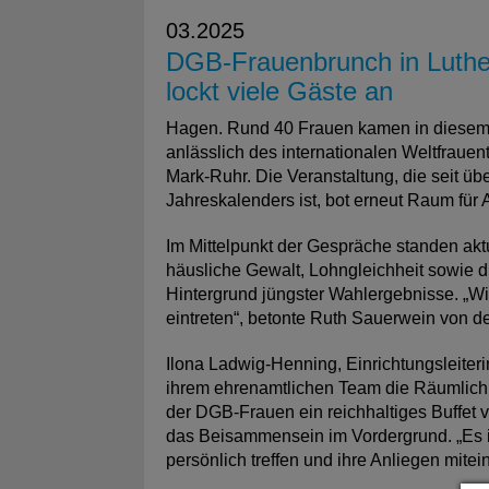
03.2025
DGB-Frauenbrunch in Luthe
lockt viele Gäste an
Hagen. Rund 40 Frauen kamen in diesem 
anlässlich des internationalen Weltfraue
Mark-Ruhr. Die Veranstaltung, die seit üb
Jahreskalenders ist, bot erneut Raum für
Im Mittelpunkt der Gespräche standen ak
häusliche Gewalt, Lohngleichheit sowie 
Hintergrund jüngster Wahlergebnisse. „Wi
eintreten“, betonte Ruth Sauerwein von 
Ilona Ladwig-Henning, Einrichtungsleiter
ihrem ehrenamtlichen Team die Räumlichke
der DGB-Frauen ein reichhaltiges Buffet 
das Beisammensein im Vordergrund. „Es i
persönlich treffen und ihre Anliegen mite