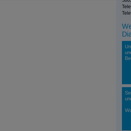
5863
Tele
Tele
We
Di
Un
un
Be
Se
un
Wo