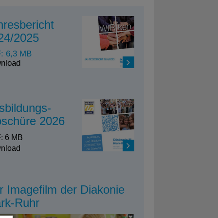
hresbericht
24/2025
: 6,3 MB
nload
sbildungs-
oschüre 2026
: 6 MB
nload
r Imagefilm der Diakonie
rk-Ruhr