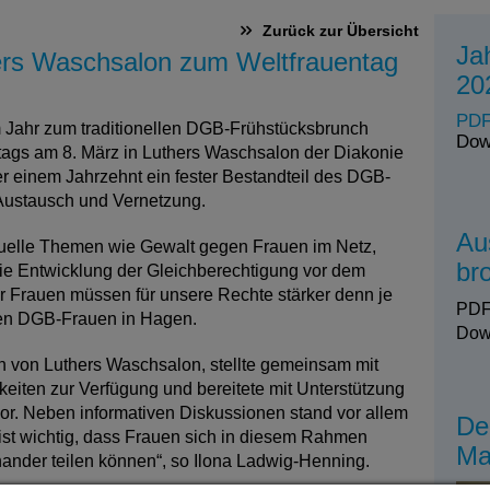
Zurück zur Übersicht
Ja
rs Waschsalon zum Weltfrauentag
20
PDF
Jahr zum traditionellen DGB-Frühstücksbrunch
Dow
ntags am 8. März in Luthers Waschsalon der Diakonie
er einem Jahrzehnt ein fester Bestandteil des DGB-
 Austausch und Vernetzung.
Au
tuelle Themen wie Gewalt gegen Frauen im Netz,
br
die Entwicklung der Gleichberechtigung vor dem
r Frauen müssen für unsere Rechte stärker denn je
PDF
den DGB-Frauen in Hagen.
Dow
in von Luthers Waschsalon, stellte gemeinsam mit
iten zur Verfügung und bereitete mit Unterstützung
vor. Neben informativen Diskussionen stand vor allem
De
st wichtig, dass Frauen sich in diesem Rahmen
Ma
inander teilen können“, so Ilona Ladwig-Henning.