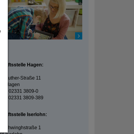
e
takt
chäftsstelle Hagen:
in-Luther-Straße 11
95 Hagen
fon: 02331 3809-0
fax: 02331 3809-389
häftsstelle Iserlohn:
elschwinghstraße 1