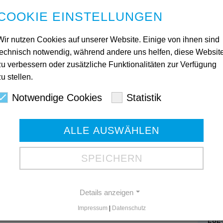
COOKIE EINSTELLUNGEN
lona Ladwig-Henning begrüßten zahlreiche Gäste zum
n.
Wir nutzen Cookies auf unserer Website. Einige von ihnen sind
technisch notwendig, während andere uns helfen, diese Websit
zu verbessern oder zusätzliche Funktionalitäten zur Verfügung
zu stellen.
Kon
Notwendige Cookies
Statistik
Ges
ALLE AUSWÄHLEN
Mart
580
Tele
SPEICHERN
Tele
Gesc
Details anzeigen
Impressum
|
Datenschutz
Bod