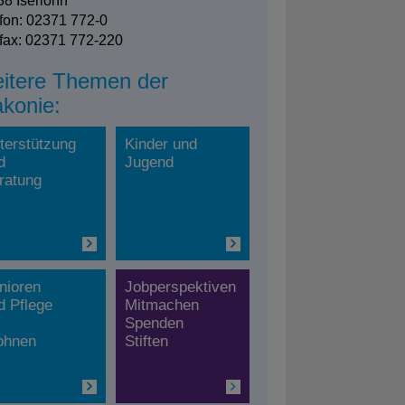
8 Iserlohn
fon: 02371 772-0
fax: 02371 772-220
itere Themen der
akonie:
terstützung
Kinder und
d
Jugend
ratung
nioren
Jobperspektiven
d Pflege
Mitmachen
Spenden
hnen
Stiften