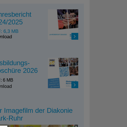
hresbericht
24/2025
: 6,3 MB
nload
sbildungs-
oschüre 2026
: 6 MB
nload
r Imagefilm der Diakonie
rk-Ruhr