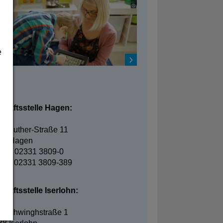
e
takt
chäftsstelle Hagen:
in-Luther-Straße 11
95 Hagen
fon: 02331 3809-0
fax: 02331 3809-389
häftsstelle Iserlohn:
elschwinghstraße 1