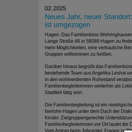
02.2025
Neues Jahr, neuer Standor
ist umgezogen
Hagen. Das Familienbüro Wehringhausen h
Lange Straße 48 in 58089 Hagen zu finde
mehr Möglichkeiten, eine vertrauliche B
Gruppen willkommen zu heißen.
Darüber hinaus begrüßt das Familienbür
bestehende Team aus Angelika Leshat un
in den wohlverdienten Ruhestand verabs
Familienbegleiterinnen weiterhin als Lot
Stadtteil tätig sein.
Die Familienbegleitung ist ein niedrigsc
Iserlohn-Hagen unter dem Dach der Diakon
Kinder. Zielgruppengerechte Unterstützun
Familienbegleiterinnen vor Ort lautet die 
Vom Antrag beim Jobcenter, Fragen zu Re