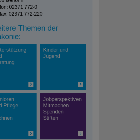
8 Iserlohn
fon: 02371 772-0
fax: 02371 772-220
itere Themen der
akonie:
terstützung
Kinder und
d
Jugend
ratung
nioren
Jobperspektiven
d Pflege
Mitmachen
Spenden
hnen
Stiften