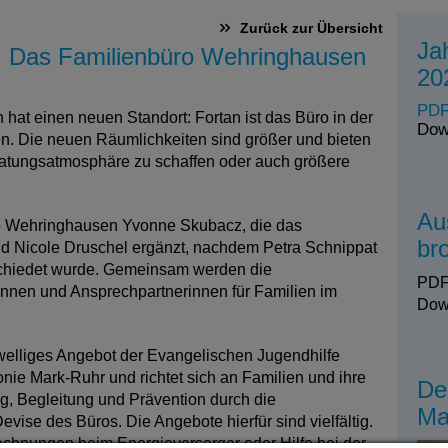
Zurück zur Übersicht
Ja
t: Das Familienbüro Wehringhausen
20
PDF
at einen neuen Standort: Fortan ist das Büro in der
Dow
n. Die neuen Räumlichkeiten sind größer und bieten
eratungsatmosphäre zu schaffen oder auch größere
Au
o Wehringhausen Yvonne Skubacz, die das
br
d Nicole Druschel ergänzt, nachdem Petra Schnippat
chiedet wurde. Gemeinsam werden die
PDF
sinnen und Ansprechpartnerinnen für Familien im
Dow
hwelliges Angebot der Evangelischen Jugendhilfe
ie Mark-Ruhr und richtet sich an Familien und ihre
De
g, Begleitung und Prävention durch die
Ma
Devise des Büros. Die Angebote hierfür sind vielfältig.
chnungen beim Energieversorger oder Hilfe bei der