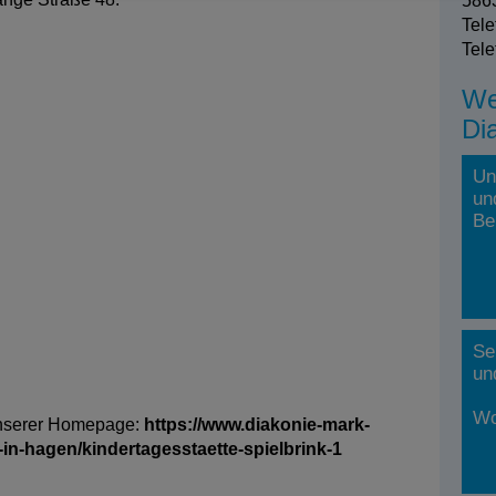
5863
Tele
Tele
We
Di
Un
un
Be
Se
un
Wo
 unserer Homepage:
https://www.diakonie-mark-
-in-hagen/kindertagesstaette-spielbrink-1