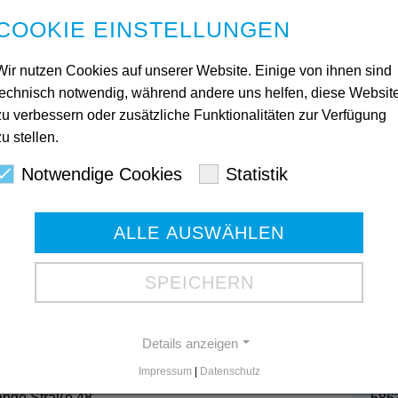
as Familienbüro ist eine erste Anlaufstelle bei
COOKIE EINSTELLUNGEN
her, um Familien zu unterstützen. Mit dem Umzug von
raße in die Lange Straße sollen künftig noch mehr
Wir nutzen Cookies auf unserer Website. Einige von ihnen sind
 ermöglicht werden.
technisch notwendig, während andere uns helfen, diese Websit
ita Haus Zoar (Siemensstraße 14) angebunden ist,
zu verbessern oder zusätzliche Funktionalitäten zur Verfügung
lle Familien aus dem Stadtteil Wehringhausen. Das
zu stellen.
, Ratsuchende ab sofort am neuen Standort
Kon
Notwendige Cookies
Statistik
Ges
ALLE AUSWÄHLEN
Mart
580
Tele
SPEICHERN
Tele
Gesc
Details anzeigen
Impressum
|
Datenschutz
ika Leshat (links) und Nicole Druschel vor dem
Bod
ange Straße 48.