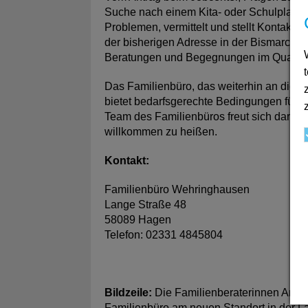
Suche nach einem Kita- oder Schulplatz: D
Problemen, vermittelt und stellt Kontakt 
der bisherigen Adresse in der Bismarckst
Beratungen und Begegnungen im Quartier
Das Familienbüro, das weiterhin an die K
bietet bedarfsgerechte Bedingungen für a
Team des Familienbüros freut sich darauf
willkommen zu heißen.
Kontakt:
Familienbüro Wehringhausen
Lange Straße 48
58089 Hagen
Telefon: 02331 4845804
Bildzeile:
Die Familienberaterinnen Angel
Familienbüro am neuen Standort in der L