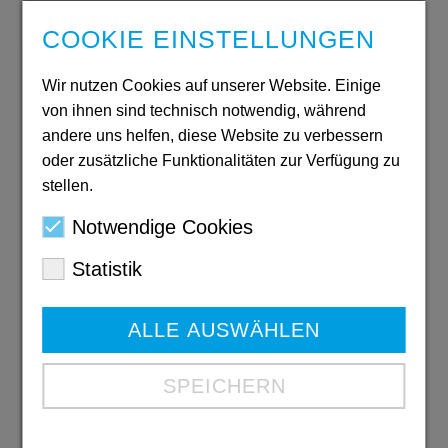
COOKIE EINSTELLUNGEN
Jahresbericht
Wir nutzen Cookies auf unserer Website. Einige
2024/2025
von ihnen sind technisch notwendig, während
andere uns helfen, diese Website zu verbessern
PDF: 6,3 MB
Download
oder zusätzliche Funktionalitäten zur Verfügung zu
stellen.
Notwendige Cookies
Ausbildungs-
Statistik
broschüre 2026
PDF: 6 MB
ALLE AUSWÄHLEN
Download
SPEICHERN