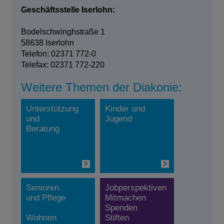
Geschäftsstelle Iserlohn:
Bodelschwinghstraße 1
58638 Iserlohn
Telefon: 02371 772-0
Telefax: 02371 772-220
Weitere Themen der Diakonie:
Unterstützung
Kinder und
und
Jugend
Beratung
Senioren
Jobperspektiven
und Pflege
Mitmachen
Spenden
Wohnen
Stiften