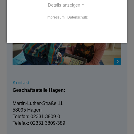
Der Imagefilm der Diakonie Mark-
Details anzeigen
Ruhr
Impressum
|
Datenschutz
Kontakt
Geschäftsstelle Hagen:
Martin-Luther-Straße 11
58095 Hagen
Telefon: 02331 3809-0
Telefax: 02331 3809-389