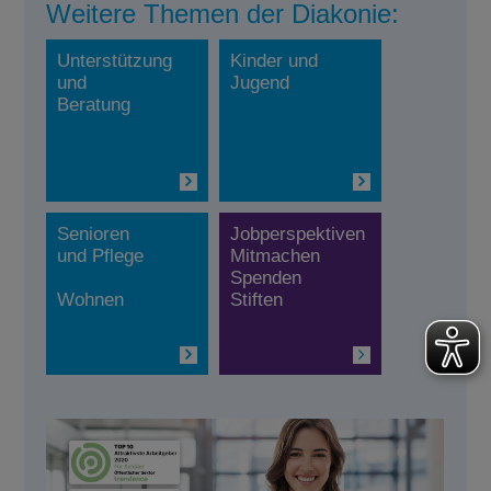
Weitere Themen der Diakonie:
Unterstützung
Kinder und
und
Jugend
Beratung
Senioren
Jobperspektiven
und Pflege
Mitmachen
Spenden
Wohnen
Stiften