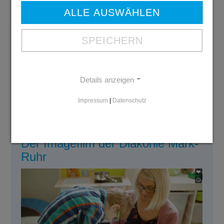
ALLE AUSWÄHLEN
SPEICHERN
Ausbildungs-
broschüre 2026
Details anzeigen
PDF: 6 MB
Download
Impressum
|
Datenschutz
Der Imagefilm der Diakonie Mark-
Ruhr