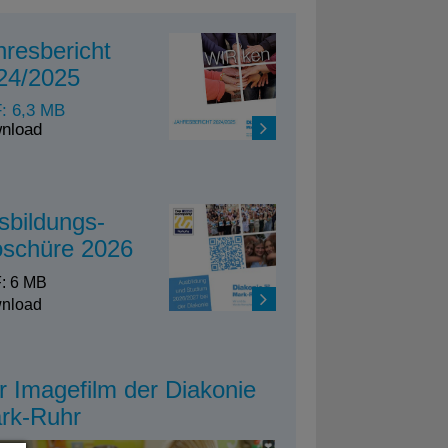
hresbericht
24/2025
: 6,3 MB
nload
sbildungs-
oschüre 2026
: 6 MB
nload
r Imagefilm der Diakonie
rk-Ruhr