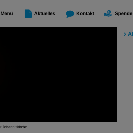
Meldest
Menü
Aktuelles
Kontakt
Spende
A
der Johanniskirche