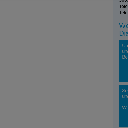
5863
Tele
Tele
We
Di
Un
un
Be
Se
un
Wo