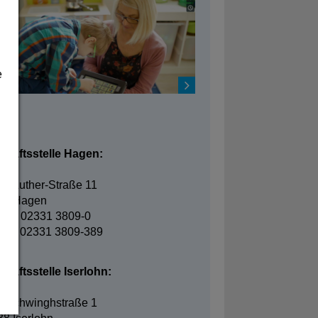
e
takt
chäftsstelle Hagen:
in-Luther-Straße 11
95 Hagen
fon: 02331 3809-0
fax: 02331 3809-389
häftsstelle Iserlohn:
elschwinghstraße 1