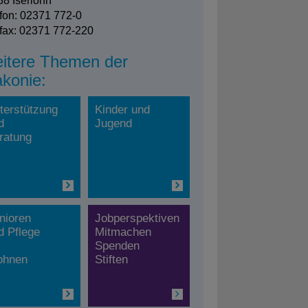
8 Iserlohn
fon: 02371 772-0
fax: 02371 772-220
itere Themen der
akonie:
terstützung
Kinder und
d
Jugend
ratung
nioren
Jobperspektiven
d Pflege
Mitmachen
Spenden
hnen
Stiften