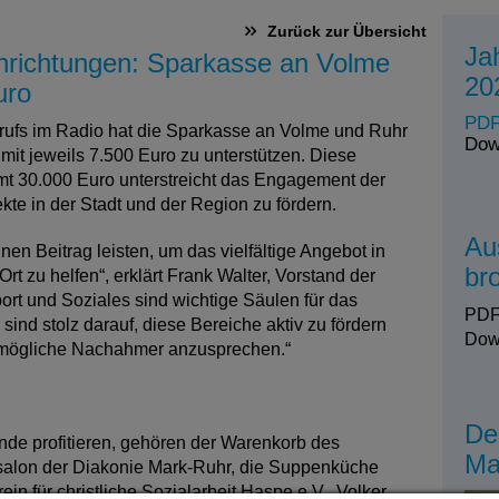
Zurück zur Übersicht
Ja
inrichtungen: Sparkasse an Volme
20
uro
PDF
ufs im Radio hat die Sparkasse an Volme und Ruhr
Dow
mit jeweils 7.500 Euro zu unterstützen. Diese
t 30.000 Euro unterstreicht das Engagement der
kte in der Stadt und der Region zu fördern.
Au
nen Beitrag leisten, um das vielfältige Angebot in
br
 zu helfen“, erklärt Frank Walter, Vorstand der
ort und Soziales sind wichtige Säulen für das
PDF
ind stolz darauf, diese Bereiche aktiv zu fördern
Dow
ls mögliche Nachahmer anzusprechen.“
De
nde profitieren, gehören der Warenkorb des
Ma
alon der Diakonie Mark-Ruhr, die Suppenküche
n für christliche Sozialarbeit Haspe e.V.. Volker