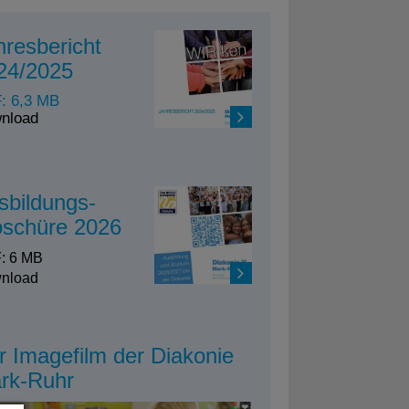
hresbericht
24/2025
: 6,3 MB
nload
sbildungs-
oschüre 2026
: 6 MB
nload
r Imagefilm der Diakonie
rk-Ruhr