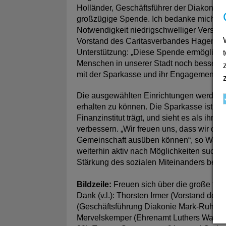
Holländer, Geschäftsführer der Diakonie M
großzügige Spende. Ich bedanke mich abe
Notwendigkeit niedrigschwelliger Verso
Vorstand des Caritasverbandes Hagen, zei
Unterstützung: „Diese Spende ermöglicht 
Menschen in unserer Stadt noch besser z
mit der Sparkasse und ihr Engagement für
Die ausgewählten Einrichtungen werden 
erhalten zu können. Die Sparkasse ist sic
Finanzinstitut trägt, und sieht es als ihr
verbessern. „Wir freuen uns, dass wir durc
Gemeinschaft ausüben können“, so Walter
weiterhin aktiv nach Möglichkeiten suchen,
Stärkung des sozialen Miteinanders beizu
Bildzeile:
Freuen sich über die große fin
Dank (v.l.): Thorsten Irmer (Vorstand der 
(Geschäftsführung Diakonie Mark-Ruhr), T
Mervelskemper (Ehrenamt Luthers Waschsa