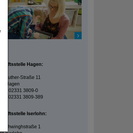
e
takt
chäftsstelle Hagen:
in-Luther-Straße 11
95 Hagen
fon: 02331 3809-0
fax: 02331 3809-389
häftsstelle Iserlohn:
elschwinghstraße 1