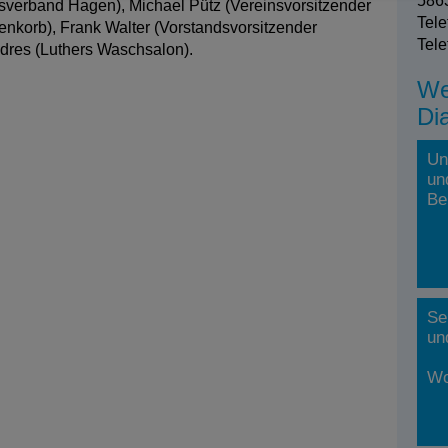
5863
sverband Hagen), Michael Pütz (Vereinsvorsitzender
Tele
nkorb), Frank Walter (Vorstandsvorsitzender
Tele
dres (Luthers Waschsalon).
We
Di
Un
un
Be
Se
un
Wo