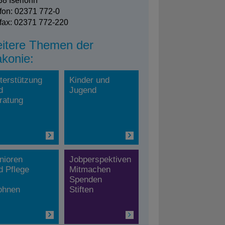
8 Iserlohn
fon: 02371 772-0
fax: 02371 772-220
itere Themen der
akonie:
terstützung
Kinder und
d
Jugend
ratung
nioren
Jobperspektiven
d Pflege
Mitmachen
Spenden
hnen
Stiften