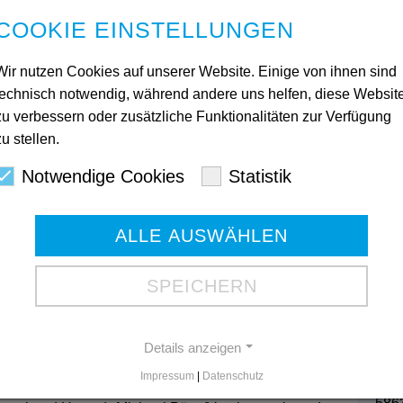
ark-Ruhr betont: „Wir freuen uns sehr über die
COOKIE EINSTELLUNGEN
r auch für den offenen Austausch über die
rgungsangebote in Hagen.“ Torsten Gunnemann,
Wir nutzen Cookies auf unserer Website. Einige von ihnen sind
gt sich sehr dankbar für die großzügige
es uns, unsere Angebote zu erhalten und bedürftigen
technisch notwendig, während andere uns helfen, diese Websit
ur Seite zu stehen. Wir wissen die Zusammenarbeit
zu verbessern oder zusätzliche Funktionalitäten zur Verfügung
 soziale Projekte sehr zu schätzen.“
zu stellen.
die Spenden nutzen, um ihre Angebote aufrecht
Kon
Notwendige Cookies
Statistik
h der Verantwortung bewusst, die die als regionales
Ges
e Aufgabe an, die Lebensqualität in Hagen nachhaltig zu
h diese Initiative einen positiven Einfluss auf unsere
ALLE AUSWÄHLEN
Mart
 weiter. Die Sparkasse an Volme und Ruhr wird auch
580
 um lokale Initiativen zu unterstützen und somit zur
Tele
SPEICHERN
tragen.
Tele
anzielle Unterstützung im Rahmen der Aktion Ernte-
Gesc
Details anzeigen
Sparkassenstiftung für Hagen), Volker Holländer
orben Reddig (Sozialarbeiter Corbacher 20), Peter
Impressum
|
Datenschutz
Bod
lon), Hans-Peter Schlien (Schriftführer Corbacher