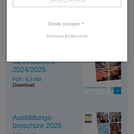
SPEICHERN
Bildzeile
: Mehr als 200 große und kleine Gäste
kamen zur 125-Jahr-Feier anlässlich des Bestehens
Details anzeigen
der Kita Prinzenstraße in Iserlohn.
Impressum
|
Datenschutz
Jahresbericht
2024/2025
PDF: 6,3 MB
Download
Ausbildungs-
broschüre 2026