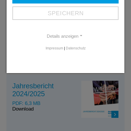
(Teamleitung Frühförderung DMR-T&W), Uli
Schmutzler (Schatzmeister Förderverein SPZ),
SPEICHERN
Martina Busse (1. Vorsitzende Förderverein SPZ), Dr.
Hans Helmut Richardt (Schriftführer Förderverein
SPZ), Dr. Jochen Busse (Beisitzer Förderverein SPZ),
Stephan Dietrich (2. Vorsitzender Förderverein SPZ),
Details anzeigen
Julia Brandt (Fachdienstleitung Soziale Teilhabe für
Impressum
|
Datenschutz
Kinder und junge Menschen DMR-T&W), Dr. Anne-
Jule Fuchs (Ärztliche Leitung SPZ Iserlohn).
Jahresbericht
2024/2025
PDF: 6,3 MB
Download