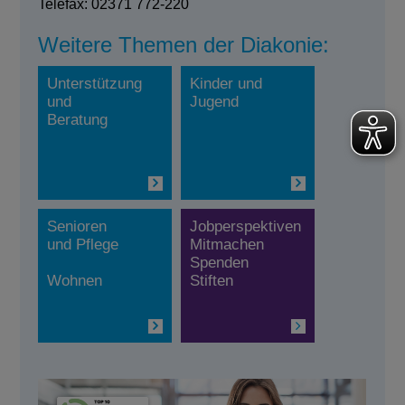
Telefax: 02371 772-220
Weitere Themen der Diakonie:
Unterstützung
Kinder und
und
Jugend
Beratung
Senioren
Jobperspektiven
und Pflege
Mitmachen
Spenden
Wohnen
Stiften