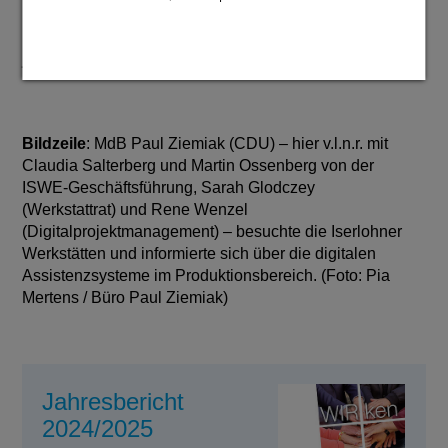
https://iswe.softgarden.io/job/44098117/IT-
Fachkraft-m-w-d-digitale-Assistenzsysteme?
jobDbPVId=128204397&l=de
Bildzeile
: MdB Paul Ziemiak (CDU) – hier v.l.n.r. mit
Claudia Salterberg und Martin Ossenberg von der
ISWE-Geschäftsführung, Sarah Glodczey
(Werkstattrat) und Rene Wenzel
(Digitalprojektmanagement) – besuchte die Iserlohner
Werkstätten und informierte sich über die digitalen
Assistenzsysteme im Produktionsbereich. (Foto: Pia
Mertens / Büro Paul Ziemiak)
Jahresbericht
2024/2025